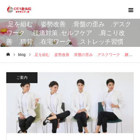
.足を組む .姿勢改善 .骨盤の歪み .デスク
ワーク .腰痛対策 .セルフケア .肩こり改
善 .猫背 .在宅ワーク .ストレッチ習慣
blog
.足を組む .姿勢改善 .骨盤の歪み .デスクワーク .腰痛対策 .セルフケア .肩こり改善 .猫背 .在宅ワーク .ストレッチ習慣
ホーム
ご案内